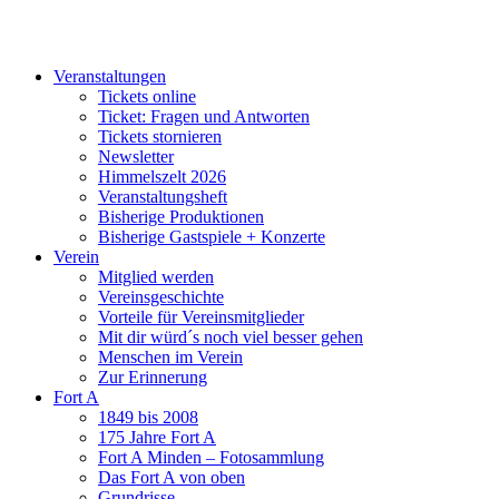
Zum
Inhalt
springen
Veranstaltungen
Tickets online
Ticket: Fragen und Antworten
Tickets stornieren
Newsletter
Himmelszelt 2026
Veranstaltungsheft
Bisherige Produktionen
Bisherige Gastspiele + Konzerte
Verein
Mitglied werden
Vereinsgeschichte
Vorteile für Vereinsmitglieder
Mit dir würd´s noch viel besser gehen
Menschen im Verein
Zur Erinnerung
Fort A
1849 bis 2008
175 Jahre Fort A
Fort A Minden – Fotosammlung
Das Fort A von oben
Grundrisse