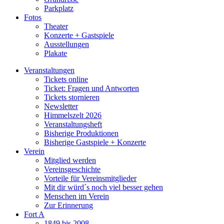
Parkplatz
Fotos
Theater
Konzerte + Gastspiele
Ausstellungen
Plakate
Veranstaltungen
Tickets online
Ticket: Fragen und Antworten
Tickets stornieren
Newsletter
Himmelszelt 2026
Veranstaltungsheft
Bisherige Produktionen
Bisherige Gastspiele + Konzerte
Verein
Mitglied werden
Vereinsgeschichte
Vorteile für Vereinsmitglieder
Mit dir würd´s noch viel besser gehen
Menschen im Verein
Zur Erinnerung
Fort A
1849 bis 2008