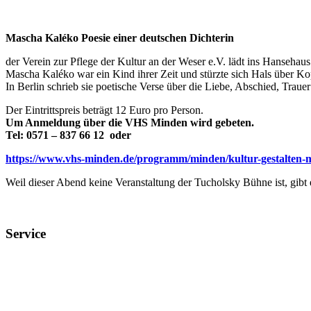
ICS herunterladen
Google Kalender
iCalendar
Office 365
Outlook Live
Mascha Kaléko Poesie einer deutschen Dichterin
der Verein zur Pflege der Kultur an der Weser e.V. lädt ins Hanseh
Mascha Kaléko war ein Kind ihrer Zeit und stürzte sich Hals über Ko
In Berlin schrieb sie poetische Verse über die Liebe, Abschied, Trau
Der Eintrittspreis beträgt 12 Euro pro Person.
Um Anmeldung über die VHS Minden wird gebeten.
Tel: 0571 – 837 66 12 oder
https://www.vhs-minden.de/programm/minden/kultur-gestalten-
Weil dieser Abend keine Veranstaltung der Tucholsky Bühne ist, gibt 
Service
Veranstaltungsheft
Parkplatz
Pausengastronomie
Newsletter
Tickets stornieren