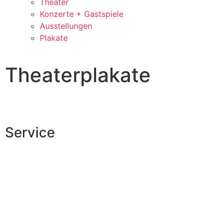
Theater
Konzerte + Gastspiele
Ausstellungen
Plakate
Theaterplakate
Service
Veranstaltungsheft
Parkplatz
Pausengastronomie
Newsletter
Tickets stornieren