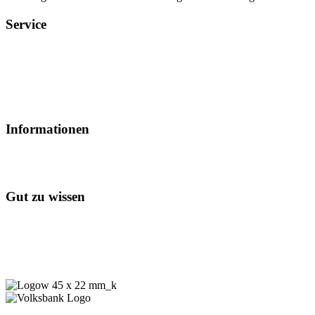
Service
Veranstaltungsheft
Parkplatz
Pausengastronomie
Newsletter
Tickets stornieren
Informationen
So werden Sie Mitglied
Werbepartner/Unterstützer
Gut zu wissen
Log in
Kontakt
Impressum
Datenschutzerklärung