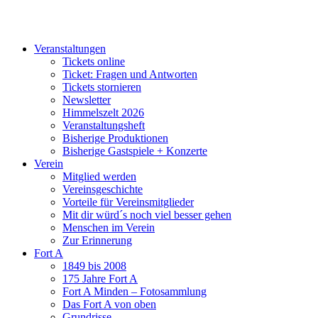
Zum
Inhalt
springen
Veranstaltungen
Tickets online
Ticket: Fragen und Antworten
Tickets stornieren
Newsletter
Himmelszelt 2026
Veranstaltungsheft
Bisherige Produktionen
Bisherige Gastspiele + Konzerte
Verein
Mitglied werden
Vereinsgeschichte
Vorteile für Vereinsmitglieder
Mit dir würd´s noch viel besser gehen
Menschen im Verein
Zur Erinnerung
Fort A
1849 bis 2008
175 Jahre Fort A
Fort A Minden – Fotosammlung
Das Fort A von oben
Grundrisse