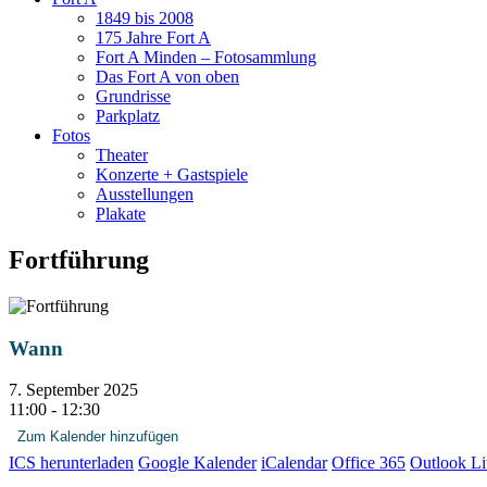
1849 bis 2008
175 Jahre Fort A
Fort A Minden – Fotosammlung
Das Fort A von oben
Grundrisse
Parkplatz
Fotos
Theater
Konzerte + Gastspiele
Ausstellungen
Plakate
Fortführung
Wann
7. September 2025
11:00 - 12:30
Zum Kalender hinzufügen
ICS herunterladen
Google Kalender
iCalendar
Office 365
Outlook Li