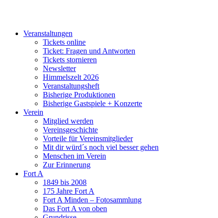
Zum
Inhalt
springen
Veranstaltungen
Tickets online
Ticket: Fragen und Antworten
Tickets stornieren
Newsletter
Himmelszelt 2026
Veranstaltungsheft
Bisherige Produktionen
Bisherige Gastspiele + Konzerte
Verein
Mitglied werden
Vereinsgeschichte
Vorteile für Vereinsmitglieder
Mit dir würd´s noch viel besser gehen
Menschen im Verein
Zur Erinnerung
Fort A
1849 bis 2008
175 Jahre Fort A
Fort A Minden – Fotosammlung
Das Fort A von oben
Grundrisse