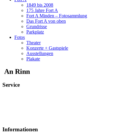
1849 bis 2008
175 Jahre Fort A
Fort A Minden – Fotosammlung
Das Fort A von oben
Grundrisse
Parkplatz
Fotos
Theater
Konzerte + Gastspiele
Ausstellungen
Plakate
An Rinn
Service
Veranstaltungsheft
Parkplatz
Pausengastronomie
Newsletter
Tickets stornieren
Informationen