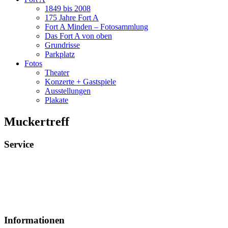
1849 bis 2008
175 Jahre Fort A
Fort A Minden – Fotosammlung
Das Fort A von oben
Grundrisse
Parkplatz
Fotos
Theater
Konzerte + Gastspiele
Ausstellungen
Plakate
Muckertreff
Service
Veranstaltungsheft
Parkplatz
Pausengastronomie
Newsletter
Tickets stornieren
Informationen