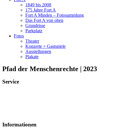
1849 bis 2008
175 Jahre Fort A
Fort A Minden – Fotosammlung
Das Fort A von oben
Grundrisse
Parkplatz
Fotos
Theater
Konzerte + Gastspiele
Ausstellungen
Plakate
Pfad der Menschenrechte | 2023
Service
Veranstaltungsheft
Parkplatz
Pausengastronomie
Newsletter
Tickets stornieren
Informationen