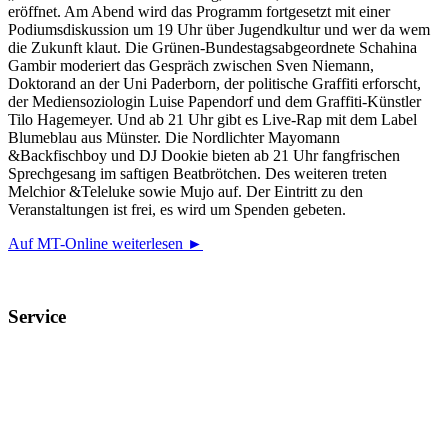
eröffnet. Am Abend wird das Programm fortgesetzt mit einer
Podiumsdiskussion um 19 Uhr über Jugendkultur und wer da wem
die Zukunft klaut. Die Grünen-Bundestagsabgeordnete Schahina
Gambir moderiert das Gespräch zwischen Sven Niemann,
Doktorand an der Uni Paderborn, der politische Graffiti erforscht,
der Mediensoziologin Luise Papendorf und dem Graffiti-Künstler
Tilo Hagemeyer. Und ab 21 Uhr gibt es Live-Rap mit dem Label
Blumeblau aus Münster. Die Nordlichter Mayomann
&Backfischboy und DJ Dookie bieten ab 21 Uhr fangfrischen
Sprechgesang im saftigen Beatbrötchen. Des weiteren treten
Melchior &Teleluke sowie Mujo auf. Der Eintritt zu den
Veranstaltungen ist frei, es wird um Spenden gebeten.
Auf MT-Online weiterlesen ►
Service
Veranstaltungsheft
Parkplatz
Pausengastronomie
Newsletter
Tickets stornieren