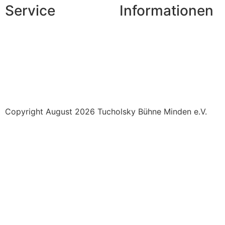
Service
Informationen
Veranstaltungsheft
So werden Sie Mitglied
Parkplatz
Werbepartner/Unterstützer
Pausengastronomie
Newsletter
Tickets stornieren
Copyright August 2026 Tucholsky Bühne Minden e.V.
Umse