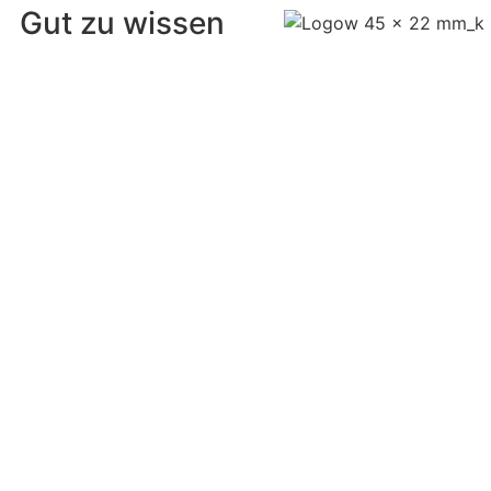
Gut zu wissen
Log in
Kontakt
Impressum
Datenschutzerklärung
tzung www.lars-manke.de